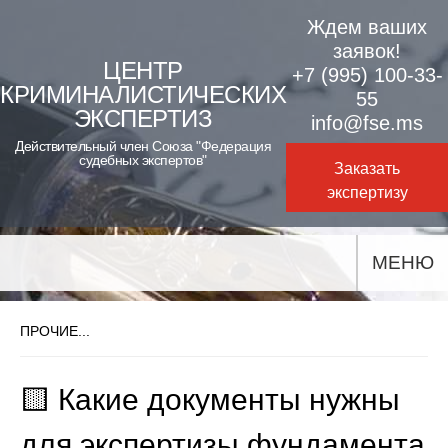
Skip
Ждем ваших
to
заявок!
ЦЕНТР
+7 (995) 100-33-
content
КРИМИНАЛИСТИЧЕСКИХ
55
ЭКСПЕРТИЗ
info@fse.ms
Действительный член Союза "Федерация
судебных экспертов"
Заказать
экспертизу
МЕНЮ
ПРОЧИЕ...
🟨 Какие документы нужны
для экспертизы фундамента