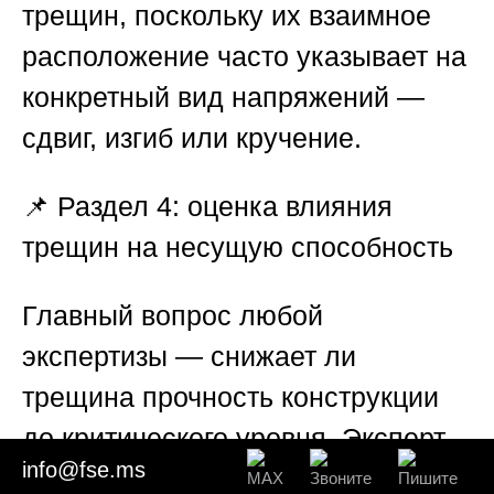
трещин, поскольку их взаимное
расположение часто указывает на
конкретный вид напряжений —
сдвиг, изгиб или кручение.
📌
Раздел 4: оценка влияния
трещин на несущую способность
Главный вопрос любой
экспертизы — снижает ли
трещина прочность конструкции
до критического уровня. Эксперт
info@fse.ms
рассчитывает остаточную