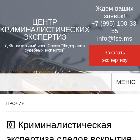
Skip
Ждем ваших
to
заявок!
ЦЕНТР
+7 (995) 100-33-
content
КРИМИНАЛИСТИЧЕСКИХ
55
ЭКСПЕРТИЗ
info@fse.ms
Действительный член Союза "Федерация
судебных экспертов"
Заказать
экспертизу
МЕНЮ
ПРОЧИЕ...
🟨 Криминалистическая
экспертиза следов вскрытия