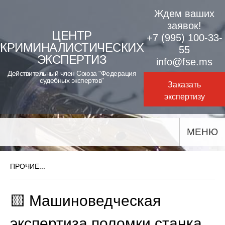
Skip
Ждем ваших
to
заявок!
ЦЕНТР
+7 (995) 100-33-
content
КРИМИНАЛИСТИЧЕСКИХ
55
ЭКСПЕРТИЗ
info@fse.ms
Действительный член Союза "Федерация
судебных экспертов"
Заказать
экспертизу
МЕНЮ
ПРОЧИЕ...
🟨 Машиноведческая
экспертиза поломки станка