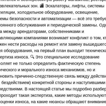
азвлекательных зон. 🏬 Эскалаторы, лифты, системы
тиляции, холодильное оборудование, освещение,
темы безопасности и автоматизации — всё это требу
тоянного обслуживания и периодической замены. Од
да между арендаторами, собственниками и
авляющими компаниями возникает конфликт о том, к
жен нести расходы на ремонт или замену вышедшего
оя оборудования, на первый план выходит техническ
пертиза износа. 🔍 Это специальное исследование
воляет не только определить фактическую степень
ического и морального износа механизмов, но и
ановить причинно-следственную связь между действ
и бездействием) конкретной стороны и наступившими
ледствиями. В настоящей статье мы подробно разбе
проходит такая экспертиза, какие методы использую
 оценки износа, на какие нюансы обращают внимани