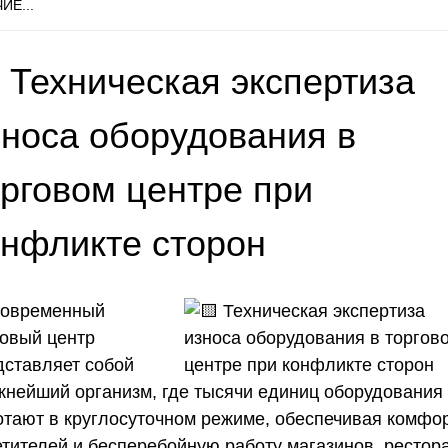
ИЕ...
 Техническая экспертиза
зноса оборудования в
орговом центре при
онфликте сторон
овременный
говый центр
дставляет собой
жнейший организм, где тысячи единиц оборудования
отают в круглосуточном режиме, обеспечивая комфо
етителей и бесперебойную работу магазинов, рестор