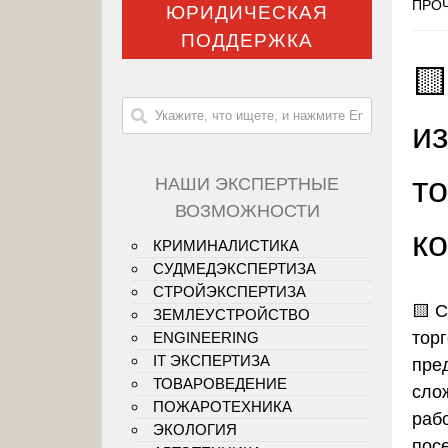
ПРОЧ
ЮРИДИЧЕСКАЯ
ПОДДЕРЖКА

и
т
НАШИ ЭКСПЕРТНЫЕ
ВОЗМОЖНОСТИ
к
КРИМИНАЛИСТИКА
СУДМЕДЭКСПЕРТИЗА
СТРОЙЭКСПЕРТИЗА
🟨
С
ЗЕМЛЕУСТРОЙСТВО
тор
ENGINEERING
IT ЭКСПЕРТИЗА
пре
ТОВАРОВЕДЕНИЕ
сло
ПОЖАРОТЕХНИКА
раб
ЭКОЛОГИЯ
пос