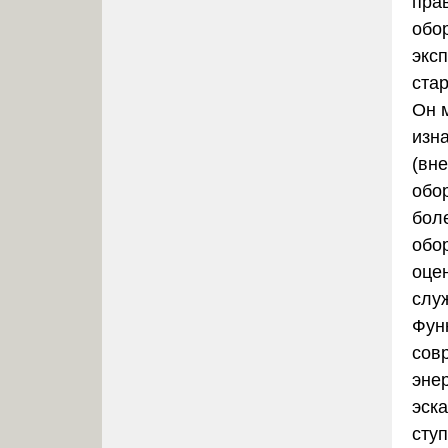
пра
обо
экс
стар
Он 
изн
(вн
обо
бол
обо
оце
слу
Фун
сов
эне
эск
сту