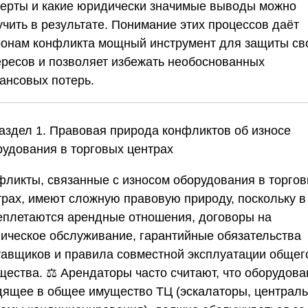
перты и какие юридически значимые выводы можно
учить в результате. Понимание этих процессов даёт
ронам конфликта мощный инструмент для защиты св
ересов и позволяет избежать необоснованных
ансовых потерь.
Раздел 1. Правовая природа конфликтов об износе
рудования в торговых центрах
фликты, связанные с износом оборудования в торго
трах, имеют сложную правовую природу, поскольку в
еплетаются арендные отношения, договоры на
ническое обслуживание, гарантийные обязательства
тавщиков и правила совместной эксплуатации общег
щества. ⚖️ Арендаторы часто считают, что оборудова
дящее в общее имущество ТЦ (эскалаторы, централ