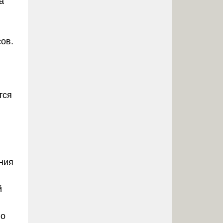
а
сов.
тся
ния
й
но