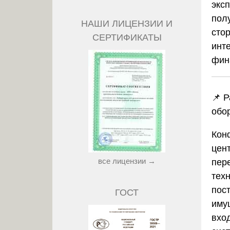
экс
пол
НАШИ ЛИЦЕНЗИИ И
сто
СЕРТИФИКАТЫ
инт
фин
📌 
обо
Кон
цен
все лицензии →
пер
тех
пос
ГОСТ
иму
вхо