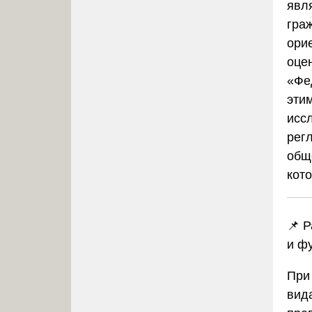
явл
граж
ори
оце
«Фе
эти
исс
рег
общ
кот
📌 
и ф
При
вид