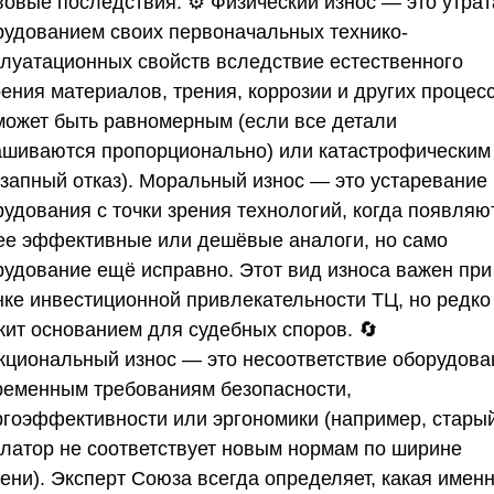
вовые последствия. ⚙️ Физический износ — это утрат
рудованием своих первоначальных технико-
плуатационных свойств вследствие естественного
ения материалов, трения, коррозии и других процес
может быть равномерным (если все детали
ашиваются пропорционально) или катастрофическим
езапный отказ). Моральный износ — это устаревание
рудования с точки зрения технологий, когда появляю
ее эффективные или дешёвые аналоги, но само
рудование ещё исправно. Этот вид износа важен при
нке инвестиционной привлекательности ТЦ, но редко
жит основанием для судебных споров. 🔄
кциональный износ — это несоответствие оборудова
ременным требованиям безопасности,
ргоэффективности или эргономики (например, стары
алатор не соответствует новым нормам по ширине
пени). Эксперт
Союза
всегда определяет, какая имен