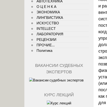
АВТОТЕХНИКА
и р
О Ц Е Н К А
ЭКОНОМИКА
вен
ЛИНГВИСТИКА
сис
ИСКУССТВО
пос
INTELLECT
ког
ЛАБОРАТОРИЯ
упр
РЕЦЕНЗИИ
дол
ПРОЧИЕ...
Политика
стр
экс
поз
ВАКАНСИИ СУДЕБНЫХ
физ
ЭКСПЕРТОВ
уст
(ил
пос
КУРС ЛЕКЦИЙ
как 
для