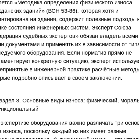
яется «Методика определения физического износа
данских зданий» (ВСН 53-86), которая хотя и
ентирована на здания, содержит полезные подходы 
нке состояния инженерных систем. Эксперт
Союза
дерация судебных экспертов»
обязан владеть всеми
ми документами и применять их в зависимости от тип
ледуемого оборудования. Если норматив прямо не
ламентирует конкретную ситуацию, эксперт используе
епринятые в инженерной практике расчётные метод
орые подробно описывает в своём заключении.
Раздел 3. Основные виды износа: физический, морал
ункциональный
 экспертизе оборудования важно различать три осно
а износа, поскольку каждый из них имеет разные