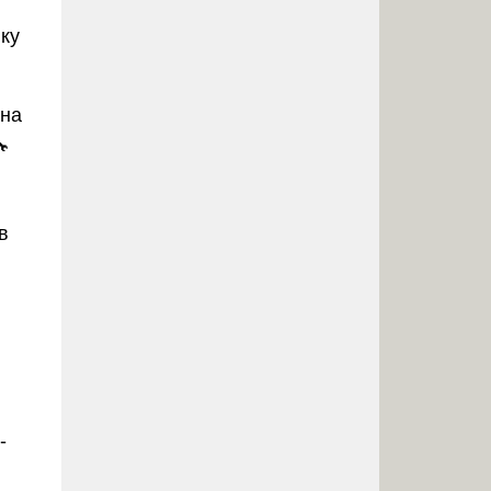
нку
 на

в
-