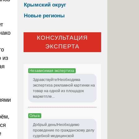
Крымский округ
Новые регионы
ет
нако
КОНСУЛЬТАЦИЯ
ЭКСПЕРТА
то
 из
ая
Независимая экспертиза
Здравствуйте!Необходима
экспертиза рекламной картинки на
товар на одной из площадок
маркетпле...
иями
Ольга
рём,
тся
Добрый день!Необходимо
проведение по гражданскому делу
е
судебной медицинской