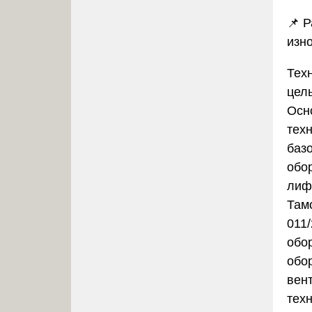
📌 Р
изн
Тех
цел
Осн
тех
баз
обо
лиф
Там
011
обо
обо
вен
тех