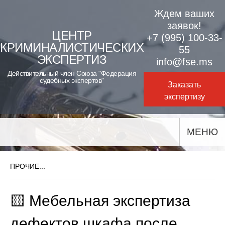
Skip
Ждем ваших
to
заявок!
ЦЕНТР
+7 (995) 100-33-
content
КРИМИНАЛИСТИЧЕСКИХ
55
ЭКСПЕРТИЗ
info@fse.ms
Действительный член Союза "Федерация
судебных экспертов"
Заказать
экспертизу
МЕНЮ
ПРОЧИЕ...
🟨 Мебельная экспертиза
дефектов шкафа после