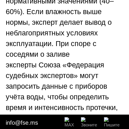
нормативными значениями (40–
60%). Если влажность выше
нормы, эксперт делает вывод о
неблагоприятных условиях
эксплуатации. При споре с
соседями о заливе
эксперты
Союза «Федерация
судебных экспертов»
могут
запросить данные с приборов
учёта воды, чтобы определить
время и интенсивность протечки,
а также взять пробы воды (если
info@fse.ms
она сохранилась) для выявления