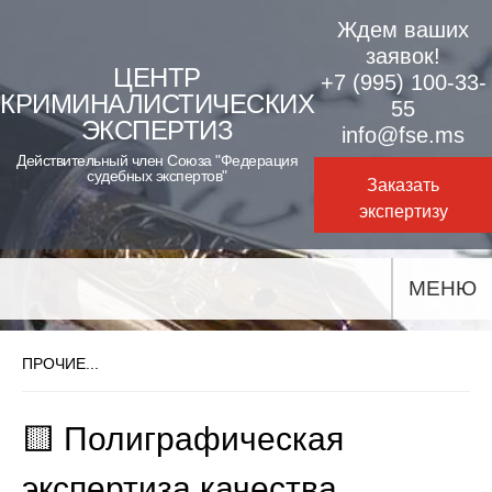
Skip
Ждем ваших
to
заявок!
ЦЕНТР
+7 (995) 100-33-
content
КРИМИНАЛИСТИЧЕСКИХ
55
ЭКСПЕРТИЗ
info@fse.ms
Действительный член Союза "Федерация
судебных экспертов"
Заказать
экспертизу
МЕНЮ
ПРОЧИЕ...
🟨 Полиграфическая
экспертиза качества