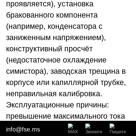
проявляется), установка
бракованного компонента
(например, конденсатора с
заниженным напряжением),
конструктивный просчёт
(недостаточное охлаждение
симистора), заводская трещина в
корпусе или капиллярной трубке,
неправильная калибровка.
Эксплуатационные причины:
превышение максимального тока
коммутации (например, к
info@fse.ms