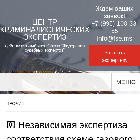
Skip
Ждем ваших
to
заявок!
ЦЕНТР
+7 (995) 100-33-
content
КРИМИНАЛИСТИЧЕСКИХ
55
ЭКСПЕРТИЗ
info@fse.ms
Действительный член Союза "Федерация
судебных экспертов"
Заказать
экспертизу
МЕНЮ
ПРОЧИЕ...
🟨 Независимая экспертиза
соответствия схеме газового