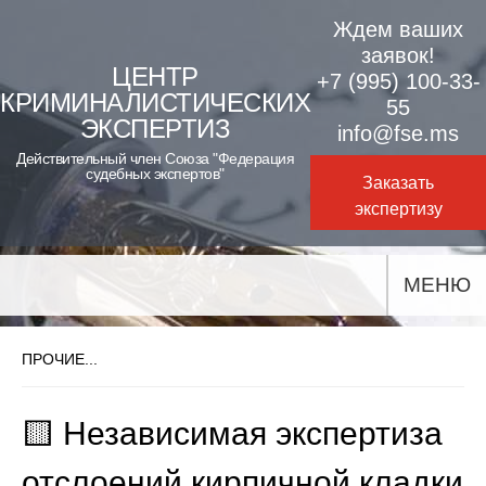
Skip
Ждем ваших
to
заявок!
ЦЕНТР
+7 (995) 100-33-
content
КРИМИНАЛИСТИЧЕСКИХ
55
ЭКСПЕРТИЗ
info@fse.ms
Действительный член Союза "Федерация
судебных экспертов"
Заказать
экспертизу
МЕНЮ
ПРОЧИЕ...
🟨 Независимая экспертиза
отслоений кирпичной кладки