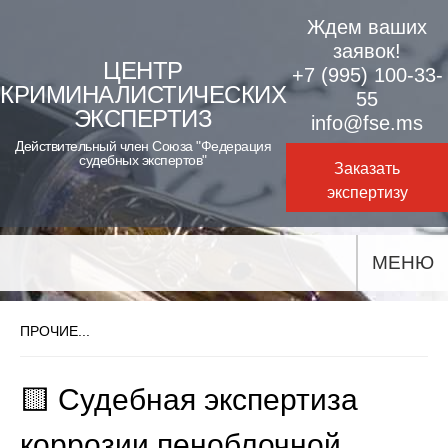
Skip
Ждем ваших
to
заявок!
ЦЕНТР
+7 (995) 100-33-
content
КРИМИНАЛИСТИЧЕСКИХ
55
ЭКСПЕРТИЗ
info@fse.ms
Действительный член Союза "Федерация
судебных экспертов"
Заказать
экспертизу
МЕНЮ
ПРОЧИЕ...
🟨 Судебная экспертиза
коррозии пеноблочной