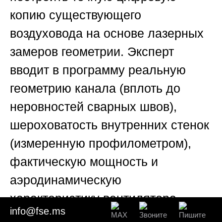
копию существующего
воздуховода на основе лазерных
замеров геометрии. Эксперт
вводит в программу реальную
геометрию канала (вплоть до
неровностей сварных швов),
шероховатость внутренних стенок
(измеренную профилометром),
фактическую мощность и
аэродинамическую
характеристику вентилятора
info@fse.ms
(снятую на стенде).