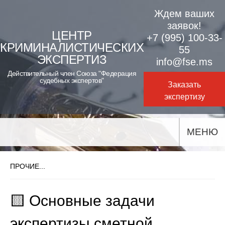
Skip
Ждем ваших
to
заявок!
ЦЕНТР
+7 (995) 100-33-
content
КРИМИНАЛИСТИЧЕСКИХ
55
ЭКСПЕРТИЗ
info@fse.ms
Действительный член Союза "Федерация
судебных экспертов"
Заказать
экспертизу
МЕНЮ
ПРОЧИЕ...
🟨 Основные задачи
экспертизы сметной