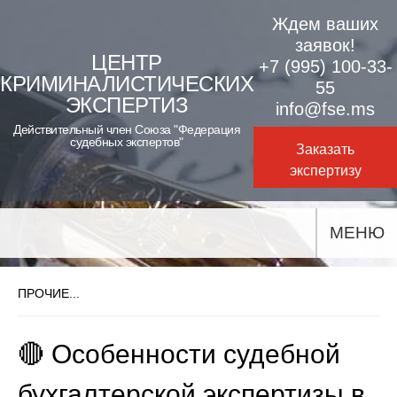
Skip
Ждем ваших
to
заявок!
ЦЕНТР
+7 (995) 100-33-
content
КРИМИНАЛИСТИЧЕСКИХ
55
ЭКСПЕРТИЗ
info@fse.ms
Действительный член Союза "Федерация
судебных экспертов"
Заказать
экспертизу
МЕНЮ
ПРОЧИЕ...
🔴 Особенности судебной
бухгалтерской экспертизы в