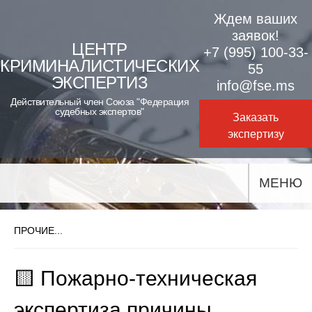
Skip
Ждем ваших
to
заявок!
ЦЕНТР
+7 (995) 100-33-
content
КРИМИНАЛИСТИЧЕСКИХ
55
ЭКСПЕРТИЗ
info@fse.ms
Действительный член Союза "Федерация
судебных экспертов"
Заказать
экспертизу
МЕНЮ
ПРОЧИЕ...
🟨 Пожарно-техническая
экспертиза причины