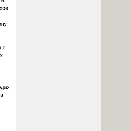
ти
хое
ону
но
х
одах
ва