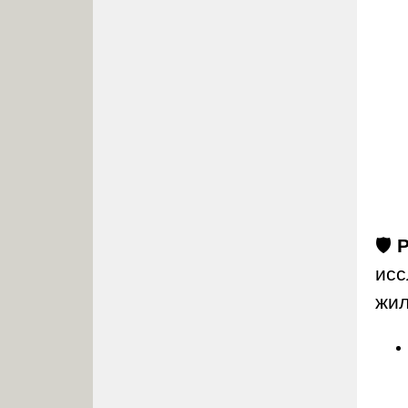
🛡️
исс
жи