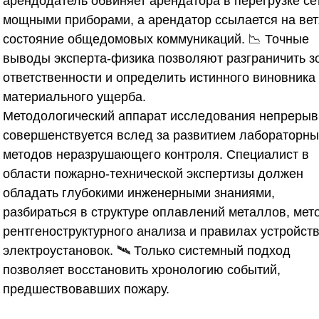
арендодатель обвиняет арендатора в перегрузке се
мощными приборами, а арендатор ссылается на вет
состояние общедомовых коммуникаций. 📉 Точные
выводы эксперта-физика позволяют разграничить з
ответственности и определить истинного виновника
материального ущерба.
Методологический аппарат исследования непрерыв
совершенствуется вслед за развитием лабораторны
методов неразрушающего контроля. Специалист в
области пожарно-технической экспертизы должен
обладать глубокими инженерными знаниями,
разбираться в структуре оплавлений металлов, мет
рентгеноструктурного анализа и правилах устройст
электроустановок. 🛰️ Только системный подход
позволяет восстановить хронологию событий,
предшествовавших пожару.