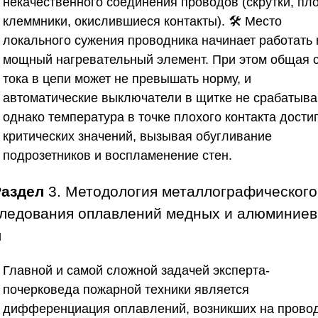
некачественного соединения проводов (скрутки, пл
клеммники, окислившиеся контакты). 🛠️ Место
локального сужения проводника начинает работать 
мощный нагревательный элемент. При этом общая 
тока в цепи может не превышать норму, и
автоматические выключатели в щитке не срабатыва
однако температура в точке плохого контакта дости
критических значений, вызывая обугливание
подрозетников и воспламенение стен.
Раздел
3. Методология металлографического
ледования оплавлений медных и алюминие
л
Главной и самой сложной задачей эксперта-
почерковеда пожарной техники является
дифференциация оплавлений, возникших на провод