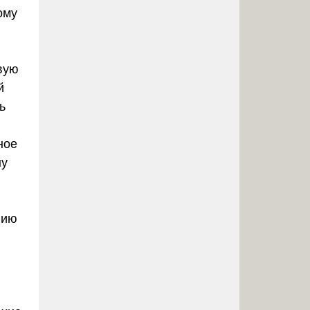
ому
вую
й
ь
ное
ну
нию