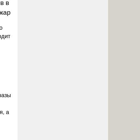
в в
ожар
о
одит
фазы
я, а