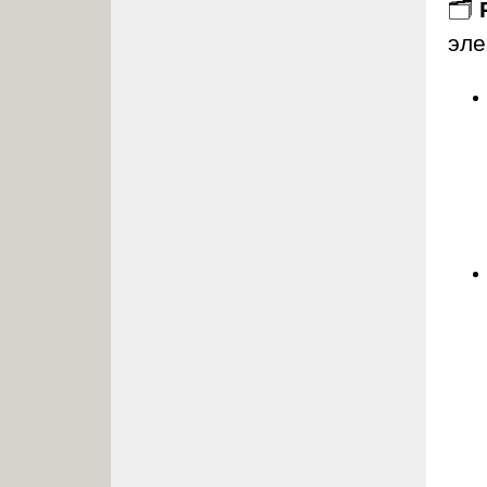
🗂️
эле