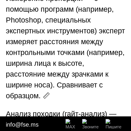
помощью программ (например,
Photoshop, специальных
экспертных инструментов) эксперт
измеряет расстояния между
контрольными точками (например,
ширина лица к высоте,
расстояние между зрачками к
ширине носа). Сравнивает с
образцом. 📏
Анализ походки (гайт-анализ)
—
если лицо плохо видно, но есть
info@fse.ms