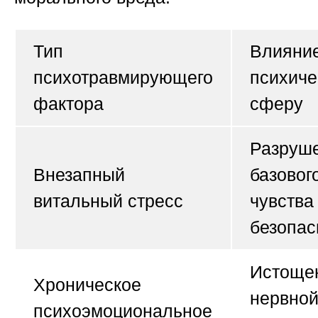
Тип
Влияние
психотравмирующего
психич
фактора
сферу
Разруш
Внезапный
базовог
витальный стресс
чувства
безопас
Истоще
Хроническое
нервно
психоэмоциональное