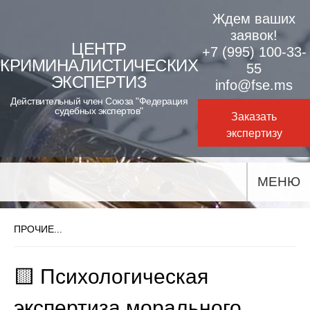
Skip
Ждем ваших
to
заявок!
ЦЕНТР
+7 (995) 100-33-
content
КРИМИНАЛИСТИЧЕСКИХ
55
ЭКСПЕРТИЗ
info@fse.ms
Действительный член Союза "Федерация
судебных экспертов"
Заказать
экспертизу
МЕНЮ
ПРОЧИЕ...
🟨 Психологическая
экспертиза морального