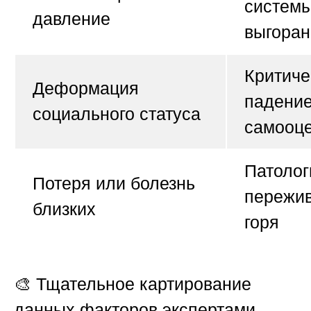
системы
давление
выгоран
Критиче
Деформация
падени
социального статуса
самооц
Патолог
Потеря или болезнь
пережи
близких
горя
🎨 Тщательное картирование
данных факторов экспертами