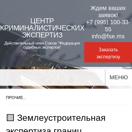
Skip
Ждем ваших
to
заявок!
ЦЕНТР
+7 (995) 100-33-
content
КРИМИНАЛИСТИЧЕСКИХ
55
ЭКСПЕРТИЗ
info@fse.ms
Действительный член Союза "Федерация
судебных экспертов"
Заказать
экспертизу
МЕНЮ
ПРОЧИЕ...
🟨 Землеустроительная
экспертиза границ