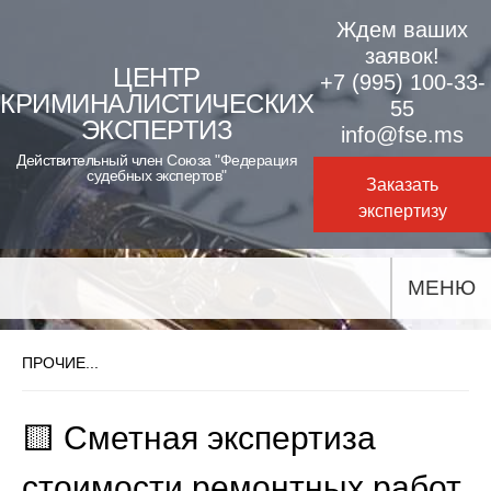
Skip
Ждем ваших
to
заявок!
ЦЕНТР
+7 (995) 100-33-
content
КРИМИНАЛИСТИЧЕСКИХ
55
ЭКСПЕРТИЗ
info@fse.ms
Действительный член Союза "Федерация
судебных экспертов"
Заказать
экспертизу
МЕНЮ
ПРОЧИЕ...
🟨 Сметная экспертиза
стоимости ремонтных работ