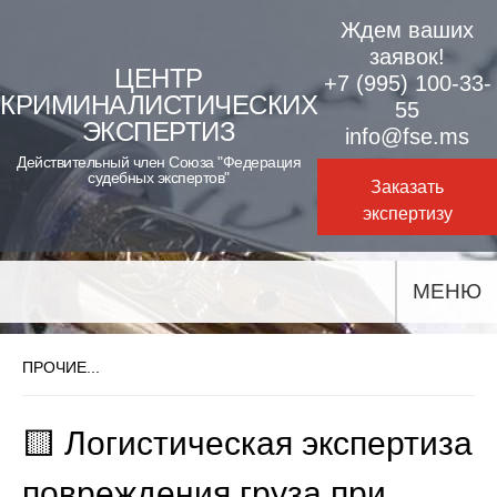
Skip
Ждем ваших
to
заявок!
ЦЕНТР
+7 (995) 100-33-
content
КРИМИНАЛИСТИЧЕСКИХ
55
ЭКСПЕРТИЗ
info@fse.ms
Действительный член Союза "Федерация
судебных экспертов"
Заказать
экспертизу
МЕНЮ
ПРОЧИЕ...
🟨 Логистическая экспертиза
повреждения груза при