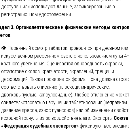
доступен, или используют данные, зафиксированные в
регистрационном удостоверении.
аздел 3. Органолептические и физические методы контро
еток
👁️ Первичный осмотр таблеток проводится при дневном или
искусственном рассеянном свете с использованием лупы 4
кратного увеличения. Оценивается однородность окраски,
отсутствие сколов, крапчатости, вкраплений, трещин и
деформаций. Также проверяется форма – она должна строг
соответствовать описанию (плоскоцилиндрические,
двояковыпуклые, капсуловидные). Любое отклонение може
свидетельствовать о нарушении таблетирования (неправиль
давление пресса, износ пуансонов) или об изменении свойст
исходной гранулы из-за воздействия влаги. Эксперты
Союза
«Федерация судебных экспертов»
фиксируют все внешни