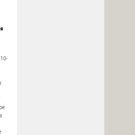
ля
–10-
о
т
ное
в
е