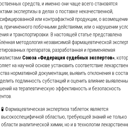
рственных средств, и именно они чаще всего становятся
ктами экспертизы в делах о поставке некачественной,
сифицированной или контрафактной продукции, о возмещени
а, причинённого побочными действиями, или о нарушении усл
ения и транспортировки. В настоящей статье представлена
блённая методология независимой фармацевтической экспер
етированных препаратов, разработанная и применяемая
иалистами
Союза «Федерация судебных экспертов»
, кото
оляет на научной основе установить соответствие лекарстве
ства нормативной документации, выявить отклонения в соста
делить подлинность субстанций и оценить влияние выявленн
шений на терапевтическую эффективность и безопасность
ентов.
🧪 Фармацевтическая экспертиза таблеток является
высокоспецифичной областью, требующей знаний не только 
области аналитической химии, но и в технологии лекарствен