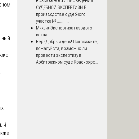
ВОЗМОЖНОСТИ ПРОВЕДЕНИЯ
ивном
СУДЕБНОЙ ЭКСПЕРТИЗЫ В
производстве судебного
участка № .............
Михаил
Экспертиза газового
котла
олный
Вера
Добрый день! Подскажите,
пожалуйста, возможно ли
акже
провести экспертизу в
Арбитражном суде Красноярс...
.
ых
ный
акже