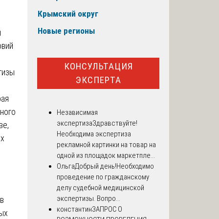
Крымский округ
Новые регионы
и
овий
КОНСУЛЬТАЦИЯ
тизы
ЭКСПЕРТА
рая
нного
Независимая
экспертиза
Здравствуйте!
ве,
Необходима экспертиза
ых
рекламной картинки на товар на
одной из площадок маркетпле...
Ольга
Добрый день!Необходимо
проведение по гражданскому
делу судебной медицинской
экспертизы. Вопро...
в
константин
ЗАПРОС О
ных