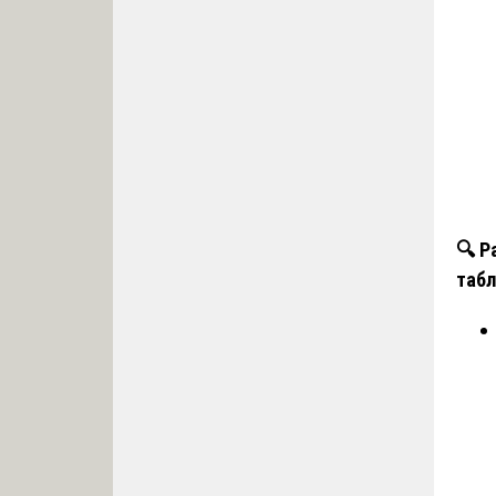
🔍 Р
табл