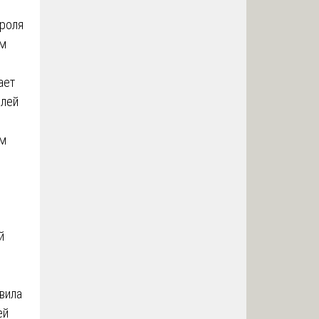
троля
ом
ает
елей
ам
й
авила
ей