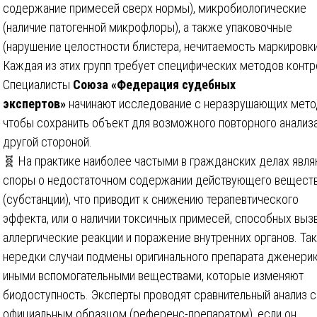
содержание примесей сверх нормы), микробиологические
(наличие патогенной микрофлоры), а также упаковочные
(нарушение целостности блистера, нечитаемость маркировки
Каждая из этих групп требует специфических методов контр
Специалисты
Союза «Федерация судебных
экспертов»
начинают исследование с неразрушающих мето
чтобы сохранить объект для возможного повторного анализ
другой стороной.
🧬 На практике наиболее частыми в гражданских делах явл
споры о недостаточном содержании действующего вещест
(субстанции), что приводит к снижению терапевтического
эффекта, или о наличии токсичных примесей, способных выз
аллергические реакции и поражение внутренних органов. Та
нередки случаи подмены оригинального препарата дженери
иными вспомогательными веществами, которые изменяют
биодоступность. Эксперты проводят сравнительный анализ с
официальным образцом (референс-препаратом), если он