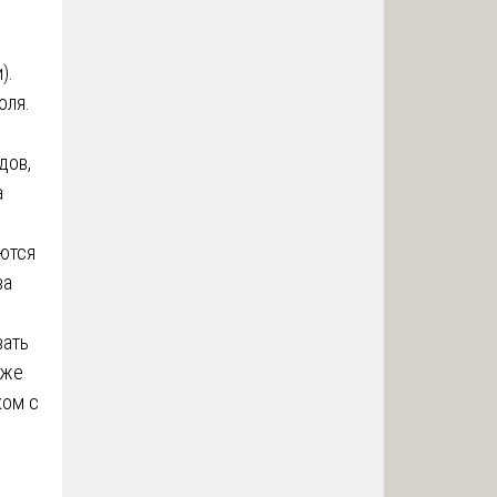
).
оля.
дов,
а
яются
ва
вать
кже
ком с