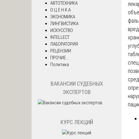
АВТОТЕХНИКА
лека
О Ц Е Н К А
объе
ЭКОНОМИКА
фаль
ЛИНГВИСТИКА
вред
ИСКУССТВО
хран
INTELLECT
ЛАБОРАТОРИЯ
углу
РЕЦЕНЗИИ
табл
ПРОЧИЕ...
спец
Политика
позв
сред
ВАКАНСИИ СУДЕБНЫХ
опре
ЭКСПЕРТОВ
нару
паци
КУРС ЛЕКЦИЙ