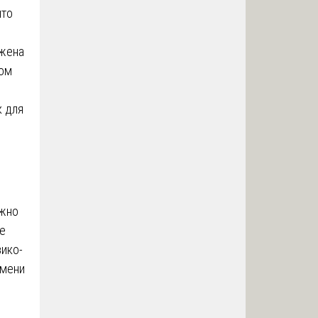
что
ожена
ном
к для
ожно
ие
зико-
емени