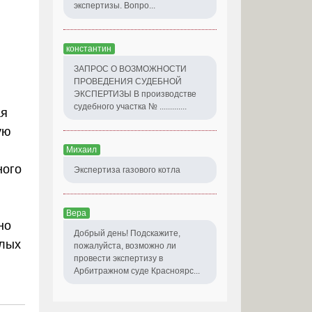
экспертизы. Вопро...
константин
ЗАПРОС О ВОЗМОЖНОСТИ
ПРОВЕДЕНИЯ СУДЕБНОЙ
ЭКСПЕРТИЗЫ В производстве
судебного участка № .............
ая
ую
Михаил
ного
Экспертиза газового котла
Вера
но
Добрый день! Подскажите,
илых
пожалуйста, возможно ли
провести экспертизу в
Арбитражном суде Красноярс...