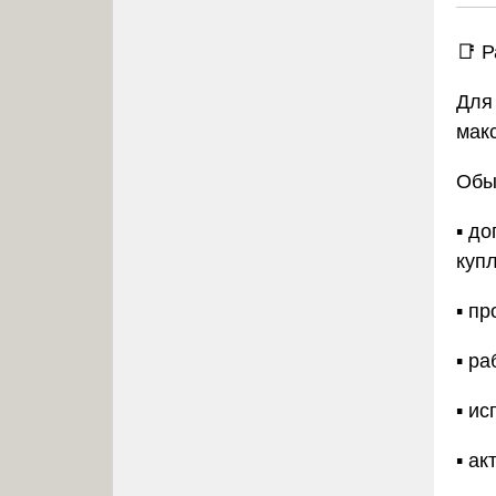
📑 
Для
мак
Обы
▪️ д
куп
▪️ п
▪️ р
▪️ 
▪️ а