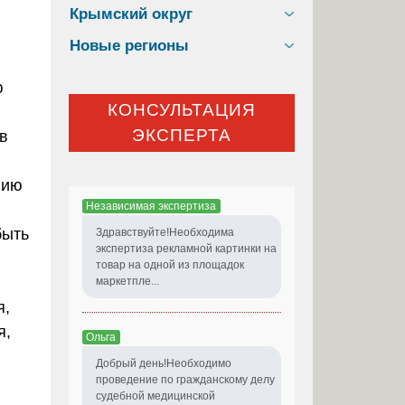
Крымский округ
Новые регионы
ю
КОНСУЛЬТАЦИЯ
ЭКСПЕРТА
в
нию
Независимая экспертиза
быть
Здравствуйте!Необходима
экспертиза рекламной картинки на
товар на одной из площадок
маркетпле...
я,
я,
Ольга
Добрый день!Необходимо
проведение по гражданскому делу
судебной медицинской