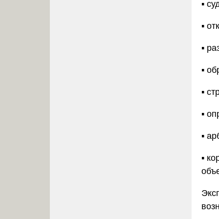
▪️ с
▪️ о
▪️ р
▪️ о
▪️ с
▪️ о
▪️ а
▪️ к
объе
Экс
воз