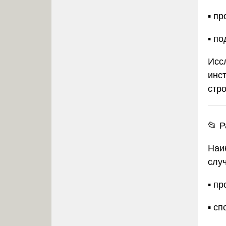
▪️ п
▪️ п
Исс
инс
стр
📂 Р
Наи
случ
▪️ п
▪️ с