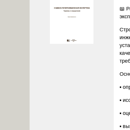
📖 Р
экс
Стр
инж
уст
кач
тре
Осн
▪️ о
▪️ и
▪️ о
▪️ 