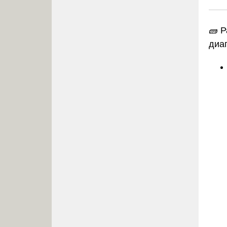
🧱 
диа