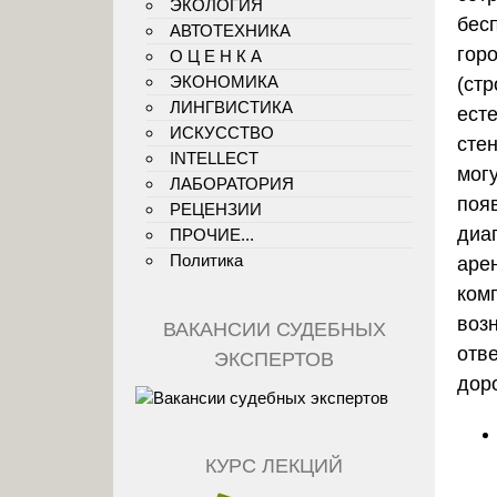
ЭКОЛОГИЯ
бес
АВТОТЕХНИКА
гор
О Ц Е Н К А
ЭКОНОМИКА
(стр
ЛИНГВИСТИКА
ест
ИСКУССТВО
сте
INTELLECT
мог
ЛАБОРАТОРИЯ
поя
РЕЦЕНЗИИ
диа
ПРОЧИЕ...
Политика
аре
ком
возн
ВАКАНСИИ СУДЕБНЫХ
отве
ЭКСПЕРТОВ
дор
КУРС ЛЕКЦИЙ