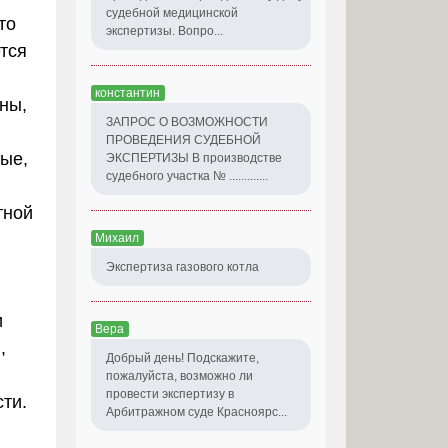
судебной медицинской
то
экспертизы. Вопро...
тся
константин
ны,
ЗАПРОС О ВОЗМОЖНОСТИ
ПРОВЕДЕНИЯ СУДЕБНОЙ
ные,
ЭКСПЕРТИЗЫ В производстве
судебного участка № .............
тной
Михаил
Экспертиза газового котла
и
Вера
,
Добрый день! Подскажите,
пожалуйста, возможно ли
провести экспертизу в
ти.
Арбитражном суде Красноярс...