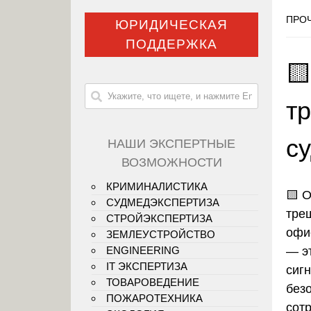
ПРОЧ
ЮРИДИЧЕСКАЯ
ПОДДЕРЖКА

т
с
НАШИ ЭКСПЕРТНЫЕ
ВОЗМОЖНОСТИ
КРИМИНАЛИСТИКА
🟨
О
СУДМЕДЭКСПЕРТИЗА
тре
СТРОЙЭКСПЕРТИЗА
офи
ЗЕМЛЕУСТРОЙСТВО
— эт
ENGINEERING
IT ЭКСПЕРТИЗА
сиг
ТОВАРОВЕДЕНИЕ
без
ПОЖАРОТЕХНИКА
сот