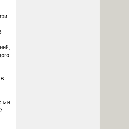
три
6
ний,
дого
,
 В
ть и
е