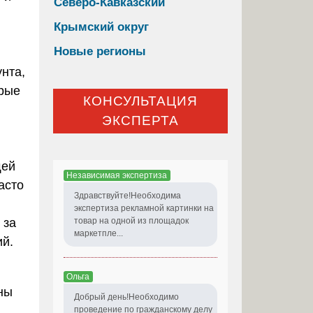
Северо-Кавказский
Крымский округ
Новые регионы
нта,
орые
КОНСУЛЬТАЦИЯ
ЭКСПЕРТА
щей
Независимая экспертиза
асто
Здравствуйте!Необходима
экспертиза рекламной картинки на
 за
товар на одной из площадок
маркетпле...
ий.
Ольга
ны
Добрый день!Необходимо
проведение по гражданскому делу