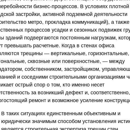
перебойности бизнес-процессов. В условиях плотной
одской застройки, активной подземной деятельности
оительство метро, прокладка коммуникаций), а также
ественных процессов усадки и сезонных подвижек гру
ны зданий подвергаются постоянным нагрузкам, кот
ут превышать расчетные. Когда в стенах офиса
вляются трещины — вертикальные, горизонтальные,
гональные, сквозные или поверхностные, — между
ндатором, собственником, застройщиком, управляю
панией и соседними строительными организациями ч
икает острый спор о том, кто именно несет
тственность за возникший дефект и, соответственно,
огостоящий ремонт и возможное усиление конструкц
В таких ситуациях единственным объективным и
юридически значимым способом установления исти
является строительная экспертиза трещин стен,