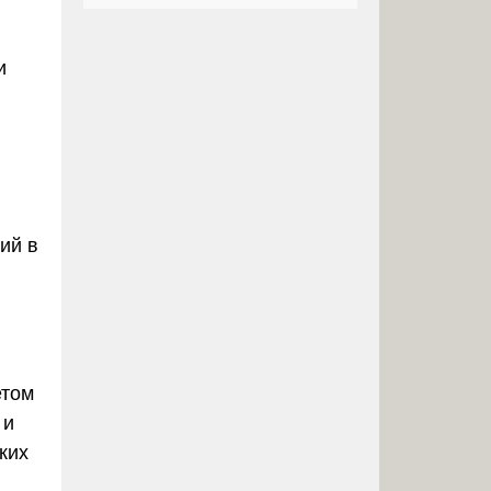
и
ий в
етом
 и
ких