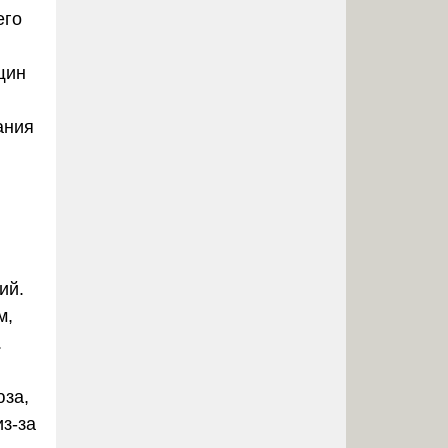
его
щин
ания
ий.
м,
.
юза
,
з-за