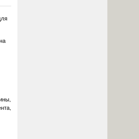
для
на
ины,
нта,