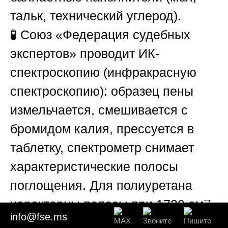
тальк, технический углерод).
🧪
Союз «Федерация судебных
экспертов»
проводит ИК-
спектроскопию (инфракрасную
спектроскопию): образец пены
измельчается, смешивается с
бромидом калия, прессуется в
таблетку, спектрометр снимает
характеристические полосы
поглощения. Для полиуретана
характерны полосы при 1730 см⁻¹
info@fse.ms
(карбонильная группа), 1530 см⁻¹