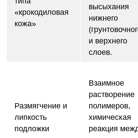
типа
высыхания
«крокодиловая
нижнего
кожа»
(грунтовочног
и верхнего
слоев.
Взаимное
растворение
Размягчение и
полимеров,
липкость
химическая
подложки
реакция меж