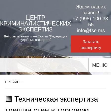
Skip
Ждем ваших
to
заявок!
ЦЕНТР
+7 (995) 100-33-
content
КРИМИНАЛИСТИЧЕСКИХ
55
ЭКСПЕРТИЗ
info@fse.ms
Действительный член Союза "Федерация
судебных экспертов"
Заказать
экспертизу
МЕНЮ
ПРОЧИЕ...
🟩 Техническая экспертиза
трещин стен в торговом