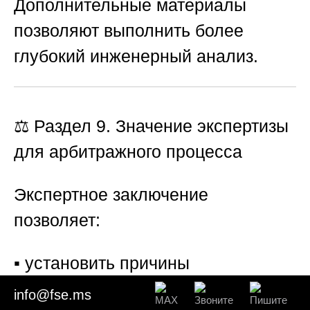
Дополнительные материалы
позволяют выполнить более
глубокий инженерный анализ.
⚖️ Раздел 9. Значение экспертизы
для арбитражного процесса
Экспертное заключение
позволяет:
▪️ установить причины
образования трещин;
info@fse.ms