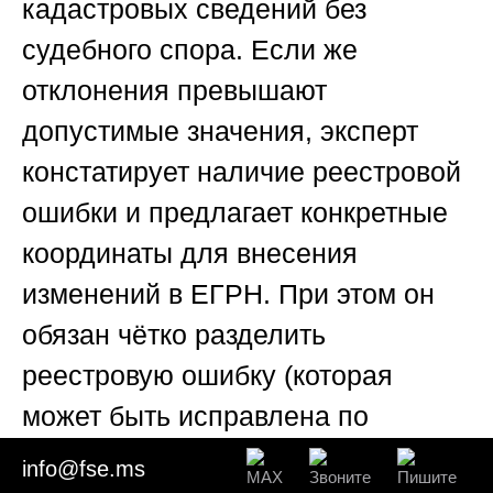
кадастровых сведений без
судебного спора. Если же
отклонения превышают
допустимые значения, эксперт
констатирует наличие реестровой
ошибки и предлагает конкретные
координаты для внесения
изменений в ЕГРН. При этом он
обязан чётко разделить
реестровую ошибку (которая
может быть исправлена по
решению суда) и фактический
info@fse.ms