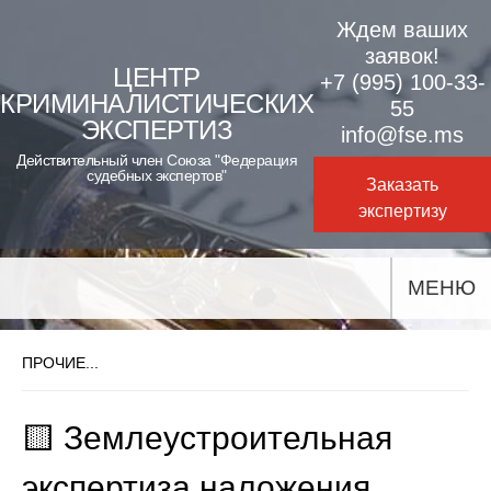
Skip
Ждем ваших
to
заявок!
ЦЕНТР
+7 (995) 100-33-
content
КРИМИНАЛИСТИЧЕСКИХ
55
ЭКСПЕРТИЗ
info@fse.ms
Действительный член Союза "Федерация
судебных экспертов"
Заказать
экспертизу
МЕНЮ
ПРОЧИЕ...
🟨 Землеустроительная
экспертиза наложения