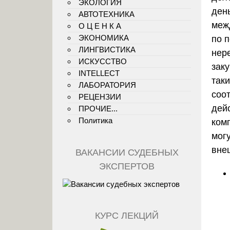
ЭКОЛОГИЯ
ден
АВТОТЕХНИКА
меж
О Ц Е Н К А
ЭКОНОМИКА
по 
ЛИНГВИСТИКА
нере
ИСКУССТВО
зак
INTELLECT
так
ЛАБОРАТОРИЯ
соо
РЕЦЕНЗИИ
дей
ПРОЧИЕ...
Политика
ком
мог
вне
ВАКАНСИИ СУДЕБНЫХ
ЭКСПЕРТОВ
КУРС ЛЕКЦИЙ