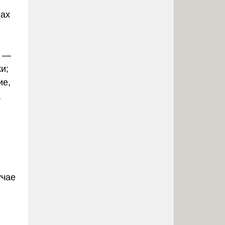
дах
) —
и;
ие,
а
учае