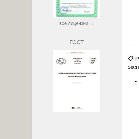
все лицензии →
ГОСТ
📋 
экс