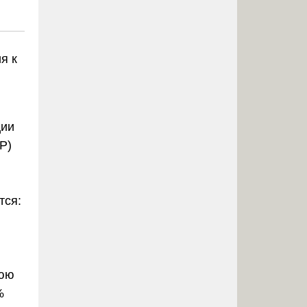
я к
ции
P)
тся:
нюю
%