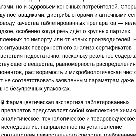
ьгами, но и здоровьем конечных потребителей. Спор
ду поставщиками, дистрибьюторами и аптечными се
поводу качества таблетированных препаратов — явл
дкое, особенно когда речь идёт о крупных партиях,
упленных по импорту или от новых производителей. 
их ситуациях поверхностного анализа сертификатов
тветствия недостаточно, поскольку реальное содерж
ствующего вещества, равномерность распределения
понентов, растворимость и микробиологическая чист
ут не соответствовать заявленным параметрам даже
шне безупречных упаковках.
🧪 Фармацевтическая экспертиза таблетированных
препаратов представляет собой комплексное химик
аналитическое, технологическое и товароведческое
исследование, направленное на установление
соответствия лекарственного средства требования