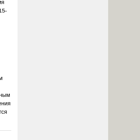
мя
15-
м
нным
ения
тся