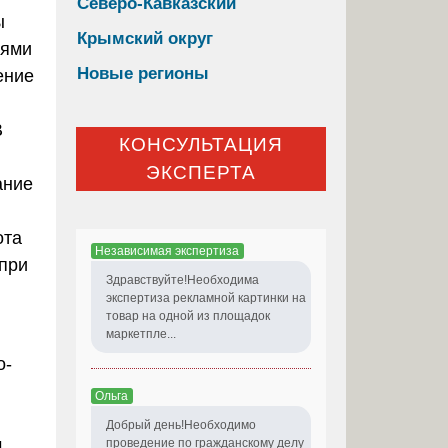
Северо-Кавказский
ы
Крымский округ
тями
Новые регионы
ение
В
КОНСУЛЬТАЦИЯ
ЭКСПЕРТА
ание
ота
Независимая экспертиза
 при
Здравствуйте!Необходима
экспертиза рекламной картинки на
товар на одной из площадок
маркетпле...
о-
Ольга
Добрый день!Необходимо
м
проведение по гражданскому делу