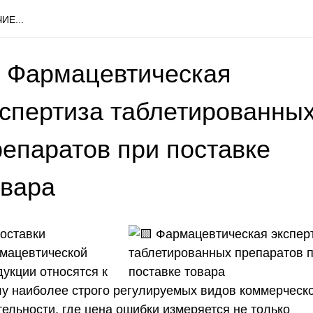
ИЕ...
 Фармацевтическая
кспертиза таблетированны
репаратов при поставке
овара
Поставки
мацевтической
дукции относятся к
лу наиболее строго регулируемых видов коммерческ
тельности, где цена ошибки измеряется не только