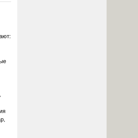
ают:
ные
,
ия
р,