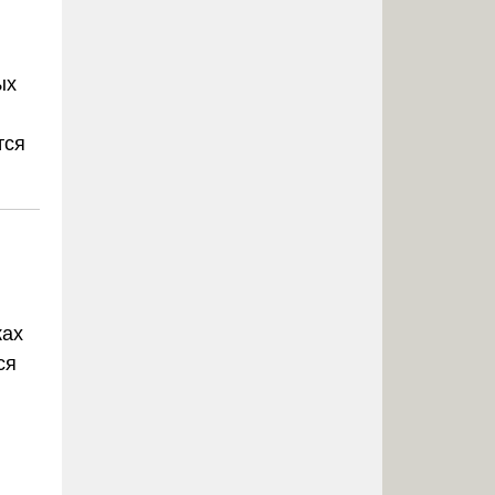
ых
тся
ках
ся