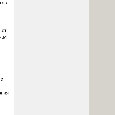
гов
 от
ния
ие
ания
,