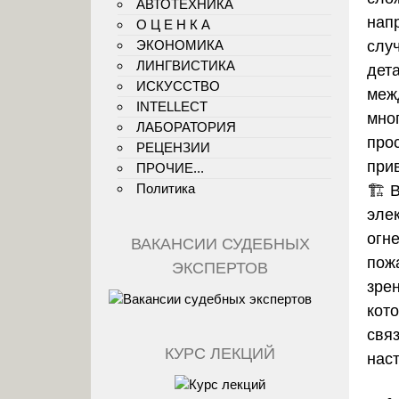
АВТОТЕХНИКА
нап
О Ц Е Н К А
ЭКОНОМИКА
случ
ЛИНГВИСТИКА
дет
ИСКУССТВО
меж
INTELLECT
мно
ЛАБОРАТОРИЯ
прос
РЕЦЕНЗИИ
при
ПРОЧИЕ...
Политика
🏗️ 
эле
огн
ВАКАНСИИ СУДЕБНЫХ
пож
ЭКСПЕРТОВ
зре
кот
свя
КУРС ЛЕКЦИЙ
нас