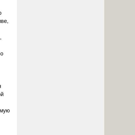
о
иве,
,
го
я
ой
имую