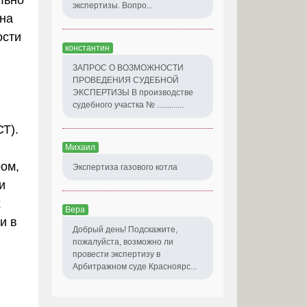
льно
экспертизы. Вопро...
 на
ости
константин
ЗАПРОС О ВОЗМОЖНОСТИ
ПРОВЕДЕНИЯ СУДЕБНОЙ
ЭКСПЕРТИЗЫ В производстве
судебного участка № .............
Т).
Михаил
ром,
Экспертиза газового котла
и
х
Вера
и в
Добрый день! Подскажите,
пожалуйста, возможно ли
провести экспертизу в
Арбитражном суде Красноярс...