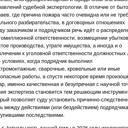
равлений судебной экспертологии. В отличие от быт
аев, где причина пожара часто очевидна или не тре
ального разбирательства, в договорных отношениях
ду заказчиком и подрядчиком речь идёт о распредел
гомиллионной ответственности, возмещении убытков
тое производства, утрате имущества, а иногда и о
влечении к уголовной ответственности должностных 
В условиях, когда подрядчик выполнил
ктромонтажные, сварочные, кровельные или иные
еопасные работы, а спустя некоторое время произош
ар, именно качественная и безупречная с научной то
ния экспертиза становится тем решающим инструмен
орый позволяет суду установить причинно-следствен
зь между действиями (или бездействием) подрядчика
тупившими последствиями.