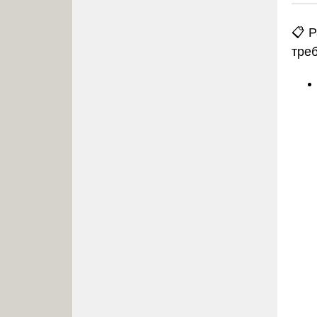
📋 
тре