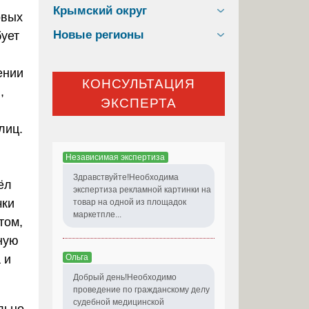
Крымский округ
овых
Новые регионы
бует
ении
КОНСУЛЬТАЦИЯ
,
ЭКСПЕРТА
лиц.
Независимая экспертиза
Здравствуйте!Необходима
ёл
экспертиза рекламной картинки на
чки
товар на одной из площадок
маркетпле...
том,
ную
Ольга
 и
Добрый день!Необходимо
проведение по гражданскому делу
судебной медицинской