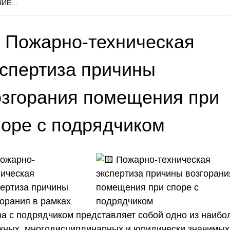
ИЕ...
 Пожарно-техническая
кспертиза причины
озгорания помещения при
поре с подрядчиком
Пожарно-
ническая
пертиза причины
горания в рамках
ра с подрядчиком представляет собой одно из наибо
жных, многодисциплинарных и юридически значимых