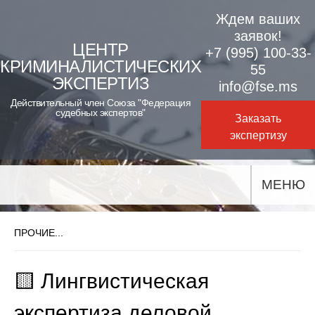
Skip
Ждем ваших
to
заявок!
ЦЕНТР
+7 (995) 100-33-
content
КРИМИНАЛИСТИЧЕСКИХ
55
ЭКСПЕРТИЗ
info@fse.ms
Действительный член Союза "Федерация
судебных экспертов"
Заказать
экспертизу
МЕНЮ
ПРОЧИЕ...
🟨 Лингвистическая
экспертиза деловой